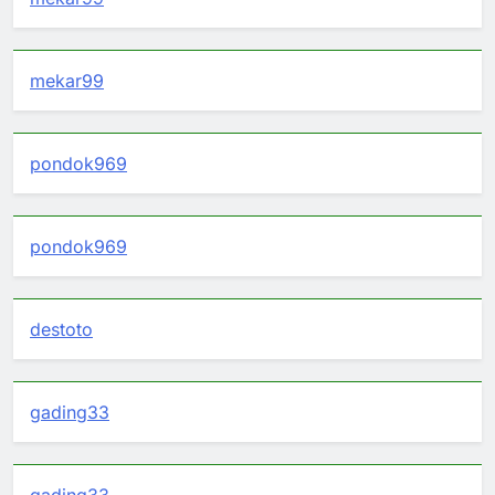
mekar99
pondok969
pondok969
destoto
gading33
gading33