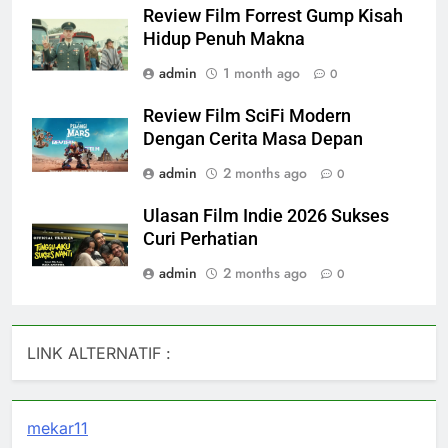
Review Film Forrest Gump Kisah
Hidup Penuh Makna
admin
1 month ago
0
Review Film SciFi Modern
Dengan Cerita Masa Depan
admin
2 months ago
0
Ulasan Film Indie 2026 Sukses
Curi Perhatian
admin
2 months ago
0
LINK ALTERNATIF :
mekar11