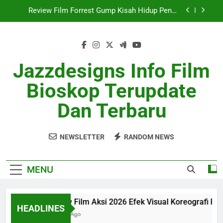
Skip
Review Film SciFi Modern Dengan Cerita Masa
to
Depan
content
Ulasan Film Indie 2026 Sukses Curi Perhatian
Review Film Aksi 2026 Efek Visual Koreografi
Realistis
Jazzdesigns Info Film
Review Film Forrest Gump Kisah Hidup Penuh
Bioskop Terupdate
Makna
Review Film SciFi Modern Dengan Cerita Masa
Dan Terbaru
Depan
Ulasan Film Indie 2026 Sukses Curi Perhatian
NEWSLETTER
RANDOM NEWS
MENU
Review Film Aksi 2026 Efek Visual Koreografi Realist
HEADLINES
1 Month Ago