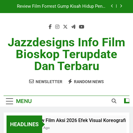
Skip
Review Film SciFi Modern Dengan Cerita Masa
to
Depan
content
Ulasan Film Indie 2026 Sukses Curi Perhatian
Review Film Aksi 2026 Efek Visual Koreografi
Jazzdesigns Info Film
Realistis
Review Film Forrest Gump Kisah Hidup Penuh
Bioskop Terupdate
Makna
Review Film SciFi Modern Dengan Cerita Masa
Dan Terbaru
Depan
Ulasan Film Indie 2026 Sukses Curi Perhatian
NEWSLETTER
RANDOM NEWS
MENU
Review Film Aksi 2026 Efek Visual Koreografi Realis
HEADLINES
1 Month Ago