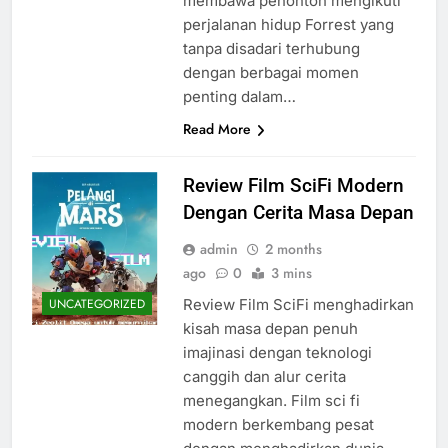
membawa penonton mengikuti
perjalanan hidup Forrest yang
tanpa disadari terhubung
dengan berbagai momen
penting dalam…
Read More
Review Film SciFi Modern
Dengan Cerita Masa Depan
admin
2 months
ago
0
3 mins
Review Film SciFi menghadirkan
UNCATEGORIZED
kisah masa depan penuh
imajinasi dengan teknologi
canggih dan alur cerita
menegangkan. Film sci fi
modern berkembang pesat