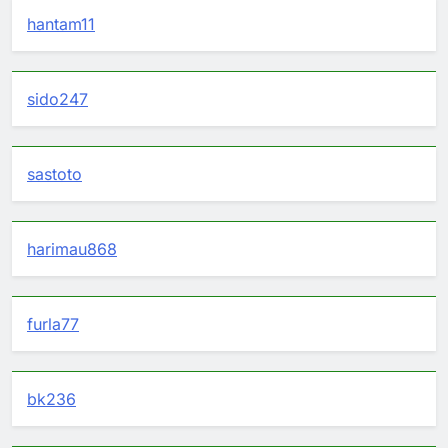
hantam11
sido247
sastoto
harimau868
furla77
bk236