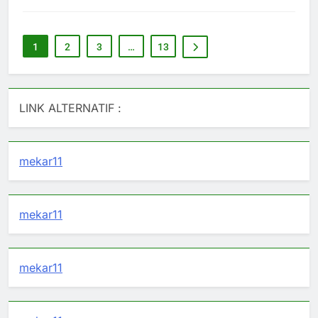
1
2
3
…
13
LINK ALTERNATIF :
mekar11
mekar11
mekar11