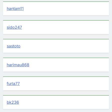
hantam11
sido247
sastoto
harimau868
furla77
bk236