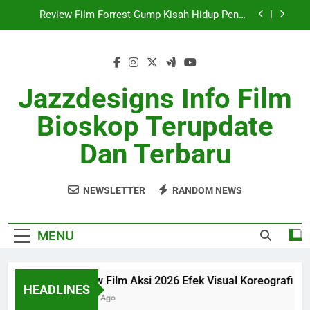
Skip
Review Film SciFi Modern Dengan Cerita Masa
to
Depan
content
Ulasan Film Indie 2026 Sukses Curi Perhatian
Review Film Aksi 2026 Efek Visual Koreografi
Jazzdesigns Info Film
Realistis
Review Film Forrest Gump Kisah Hidup Penuh
Bioskop Terupdate
Makna
Review Film SciFi Modern Dengan Cerita Masa
Dan Terbaru
Depan
Ulasan Film Indie 2026 Sukses Curi Perhatian
NEWSLETTER
RANDOM NEWS
MENU
Review Film Aksi 2026 Efek Visual Koreografi Realist
HEADLINES
1 Month Ago