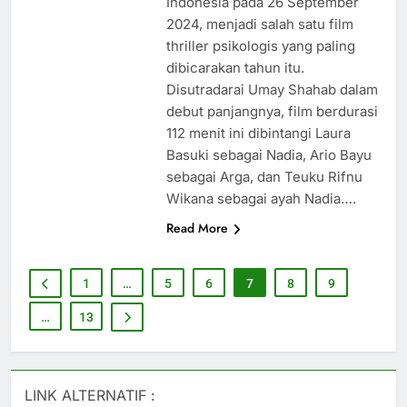
Indonesia pada 26 September
2024, menjadi salah satu film
thriller psikologis yang paling
dibicarakan tahun itu.
Disutradarai Umay Shahab dalam
debut panjangnya, film berdurasi
112 menit ini dibintangi Laura
Basuki sebagai Nadia, Ario Bayu
sebagai Arga, dan Teuku Rifnu
Wikana sebagai ayah Nadia….
Read More
1
…
5
6
7
8
9
…
13
LINK ALTERNATIF :