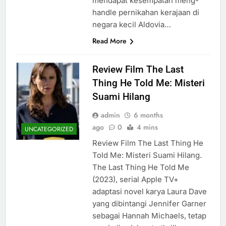
mendapat kesempatan meng-
handle pernikahan kerajaan di
negara kecil Aldovia…
Read More
Review Film The Last
Thing He Told Me: Misteri
Suami Hilang
admin
6 months
ago
0
4 mins
UNCATEGORIZED
Review Film The Last Thing He
Told Me: Misteri Suami Hilang.
The Last Thing He Told Me
(2023), serial Apple TV+
adaptasi novel karya Laura Dave
yang dibintangi Jennifer Garner
sebagai Hannah Michaels, tetap