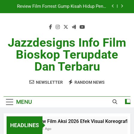
Skip
Review Film Forrest Gump Kisah Hidup Penuh
to
Makna
content
Review Film SciFi Modern Dengan Cerita Masa
Depan
Ulasan Film Indie 2026 Sukses Curi Perhatian
Jazzdesigns Info Film
Review Film Aksi 2026 Efek Visual Koreografi
Bioskop Terupdate
Realistis
Review Film Forrest Gump Kisah Hidup Penuh
Dan Terbaru
Makna
Review Film SciFi Modern Dengan Cerita Masa
Depan
NEWSLETTER
RANDOM NEWS
Ulasan Film Indie 2026 Sukses Curi Perhatian
MENU
Review Film Aksi 2026 Efek Visual Koreografi Reali
HEADLINES
1 Month Ago