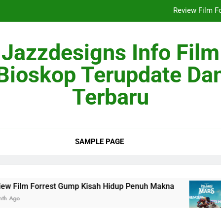
Review Film F
Review Film S
Jazzdesigns Info Film
Ulasan
Bioskop Terupdate Da
Review Film Aksi
Terbaru
Review Film F
Review Film S
Ulasan
SAMPLE PAGE
Forrest Gump Kisah Hidup Penuh Makna
Revi
2 Mont