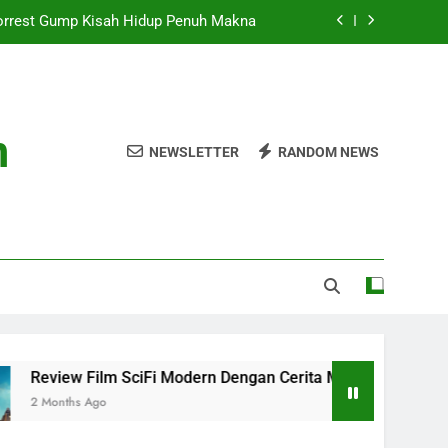
orrest Gump Kisah Hidup Penuh Makna
ciFi Modern Dengan Cerita Masa Depan
 Film Indie 2026 Sukses Curi Perhatian
n
NEWSLETTER
RANDOM NEWS
 2026 Efek Visual Koreografi Realistis
orrest Gump Kisah Hidup Penuh Makna
ciFi Modern Dengan Cerita Masa Depan
 Film Indie 2026 Sukses Curi Perhatian
ew Film SciFi Modern Dengan Cerita Masa Depan
hs Ago