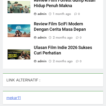
Review Film Forrest Gump Kisah
Hidup Penuh Makna
admin
1 month ago
0
Review Film SciFi Modern
Dengan Cerita Masa Depan
admin
2 months ago
0
Ulasan Film Indie 2026 Sukses
Curi Perhatian
admin
2 months ago
0
LINK ALTERNATIF :
mekar11