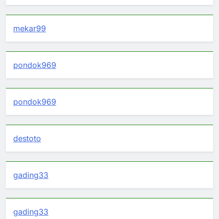
mekar99
pondok969
pondok969
destoto
gading33
gading33