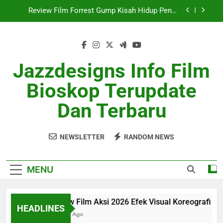
Skip
Review Film SciFi Modern Dengan Cerita Masa
to
Depan
content
Ulasan Film Indie 2026 Sukses Curi Perhatian
Review Film Aksi 2026 Efek Visual Koreografi
Jazzdesigns Info Film
Realistis
Review Film Forrest Gump Kisah Hidup Penuh
Bioskop Terupdate
Makna
Review Film SciFi Modern Dengan Cerita Masa
Dan Terbaru
Depan
Ulasan Film Indie 2026 Sukses Curi Perhatian
NEWSLETTER
RANDOM NEWS
MENU
Review Film Aksi 2026 Efek Visual Koreografi Realist
HEADLINES
1 Month Ago