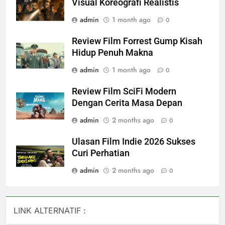
Visual Koreografi Realistis
admin
1 month ago
0
Review Film Forrest Gump Kisah
Hidup Penuh Makna
admin
1 month ago
0
Review Film SciFi Modern
Dengan Cerita Masa Depan
admin
2 months ago
0
Ulasan Film Indie 2026 Sukses
Curi Perhatian
admin
2 months ago
0
LINK ALTERNATIF :