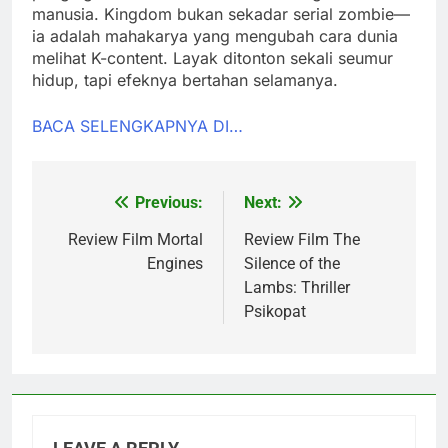
manusia. Kingdom bukan sekadar serial zombie—
ia adalah mahakarya yang mengubah cara dunia
melihat K-content. Layak ditonton sekali seumur
hidup, tapi efeknya bertahan selamanya.
BACA SELENGKAPNYA DI…
Previous:
Next:
Post
navigation
Review Film Mortal
Review Film The
Engines
Silence of the
Lambs: Thriller
Psikopat