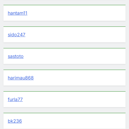
hantam11
sido247
sastoto
harimau868
furla77
bk236