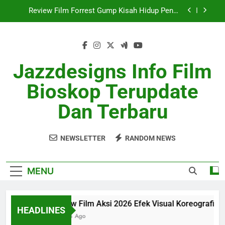
Review Film Forrest Gump Kisah Hidup Penuh
Skip
Makna
to
Review Film SciFi Modern Dengan Cerita Masa
content
Depan
Ulasan Film Indie 2026 Sukses Curi Perhatian
Jazzdesigns Info Film
Review Film Aksi 2026 Efek Visual Koreografi
Realistis
Bioskop Terupdate
Review Film Forrest Gump Kisah Hidup Penuh
Makna
Dan Terbaru
Review Film SciFi Modern Dengan Cerita Masa
Depan
Ulasan Film Indie 2026 Sukses Curi Perhatian
NEWSLETTER
RANDOM NEWS
MENU
Review Film Aksi 2026 Efek Visual Koreografi Realis
HEADLINES
1 Month Ago