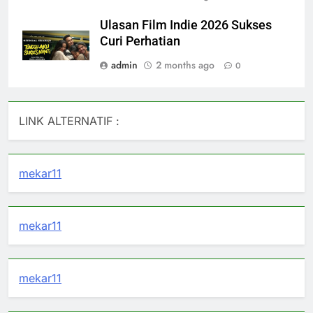
Ulasan Film Indie 2026 Sukses
Curi Perhatian
admin
2 months ago
0
LINK ALTERNATIF :
mekar11
mekar11
mekar11