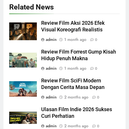
Related News
Review Film Aksi 2026 Efek
Visual Koreografi Realistis
admin
1 month ago
0
Review Film Forrest Gump Kisah
Hidup Penuh Makna
admin
1 month ago
0
Review Film SciFi Modern
Dengan Cerita Masa Depan
admin
2 months ago
0
Ulasan Film Indie 2026 Sukses
Curi Perhatian
admin
2 months ago
0