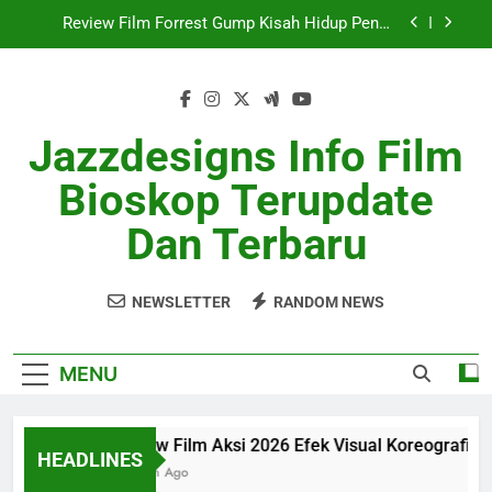
Review Film Forrest Gump Kisah Hidup Penuh
Skip
Makna
to
Review Film SciFi Modern Dengan Cerita Masa
content
Depan
Ulasan Film Indie 2026 Sukses Curi Perhatian
Jazzdesigns Info Film
Review Film Aksi 2026 Efek Visual Koreografi
Realistis
Bioskop Terupdate
Review Film Forrest Gump Kisah Hidup Penuh
Makna
Dan Terbaru
Review Film SciFi Modern Dengan Cerita Masa
Depan
Ulasan Film Indie 2026 Sukses Curi Perhatian
NEWSLETTER
RANDOM NEWS
MENU
Review Film Aksi 2026 Efek Visual Koreografi Realis
HEADLINES
1 Month Ago