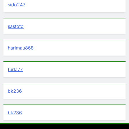
sido247
sastoto
harimau868
furla77
bk236
bk236