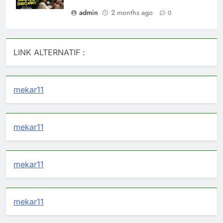
admin
2 months ago
0
LINK ALTERNATIF :
mekar11
mekar11
mekar11
mekar11