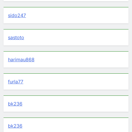
sido247
sastoto
harimau868
furla77
bk236
bk236