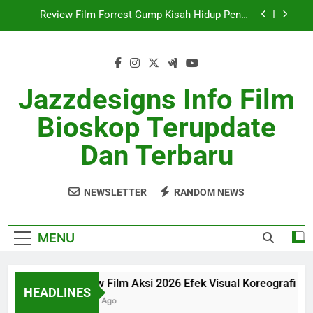
Skip
Review Film SciFi Modern Dengan Cerita Masa
to
Depan
content
Ulasan Film Indie 2026 Sukses Curi Perhatian
Review Film Aksi 2026 Efek Visual Koreografi
Jazzdesigns Info Film
Realistis
Review Film Forrest Gump Kisah Hidup Penuh
Bioskop Terupdate
Makna
Review Film SciFi Modern Dengan Cerita Masa
Dan Terbaru
Depan
Ulasan Film Indie 2026 Sukses Curi Perhatian
NEWSLETTER
RANDOM NEWS
MENU
Review Film Aksi 2026 Efek Visual Koreografi Realist
HEADLINES
1 Month Ago